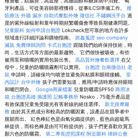
種過敏，結腸炎，高血壓，高膽固醇和糖尿病中消費。 匈
牙利產品，可從美容師那裡獲得，從事ILCSI準備工作。
撥
筋療法
外牆 漏水
自助式餐點外燴
徵信社
不鏽鋼洗手台
過
度的紫外線輻射和童年時期頻繁曬傷會導致長期健康問題。
兒童眼科
如何申請台胞證
Lokcheck您可靠的地方在許多
領域進行詳細評論和購物指南。
抓姦蒐證
seo company
滅鼠
免費律師詢問
卡式台胞證
跟隨我們始終保持技術，時
尚，生活方式等方面的最新趨勢。 它們很快被吸收，有些
被用泵和噴嘴的實用包裝出售。
高品質外燴餐飲選擇
在父
母中，兒童的防曬噴霧劑可以實用。
台胞證
台南徵信社
老
鼠
申請時，請確保均勻噴塗並避免與粘膜和眼睛接觸。
室
內設計
台中外燴
孩子們需要知道，應用/申請時應保持眼睛
和嘴巴閉合。
Google商家檔案
兒童防曬霜SPF50
商用冰
箱
台胞證高雄
換護照
記帳事務所
Nosko，75毫升產品是
有效保護兒童免受陽光有害射線的絕佳選擇。
新北按摩服
務
由於其天然成分和較高的防曬因素，該產品在競爭者中
脫穎而出。 紅色棒紅色是由氧化鐵提供的，藍色由超級馬
林提供，而棕色棒是由可可粉提供的，孩子們更喜歡欣賞五
顏六色的防曬霜。
第二專長證照課程
附近眼科
律師公會