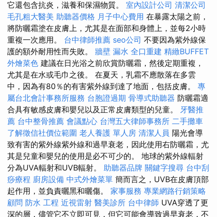
它還包含抗炎，滋養和保濕物質。
室內設計公司
清潔公司
毛孔粗大醫美
助聽器價格
月子中心費用
在暴露太陽之前，
將防曬霜塗在皮膚上，尤其是在面部和身體上，並每2小時
重複一次應用。
台中律師推薦
seo公司
不要因為紫外線保
護的額外耐用性而失敗。
牆壁 漏水
全口重建
精緻BUFFET
外燴菜色
建議在日光浴之前欣賞防曬霜，然後定期重複，
尤其是在水或毛巾之後。 在夏天，乳霜不應散落在多雲
中，因為有80％的有害紫外線到達了地面，包括皮膚。
專
屬台北會計事務所服務
台胞證過期
骨導式助聽器
防曬霜適
合具有敏感皮膚和嬰兒以及正常皮膚類型的兒童。
牙醫推
薦
台中整骨推薦
會議點心
台灣五大律師事務所
二手攤車
了解徵信社價位範圍
老人養護 單人房
清潔人員
陽光會導
致有害的紫外線紫外線和過早衰老，因此使用右防曬霜，尤
其是兒童和嬰兒的使用是必不可少的。 地球的紫外線輻射
分為UVA輻射和UVB輻射。
助聽器品牌
關鍵字搜尋
台中刮
痧療程
廚房設備
中式外燴菜單
簡而言之，UVB在皮膚頂部
起作用，並負責曬黑和曬傷。
家事服務
專業網路行銷策略
顧問
防水 工程
近視雷射
醫美診所
台中律師
UVA穿透了更
深的層，儘管它不立即可見，但它可能會導致過早衰老，不