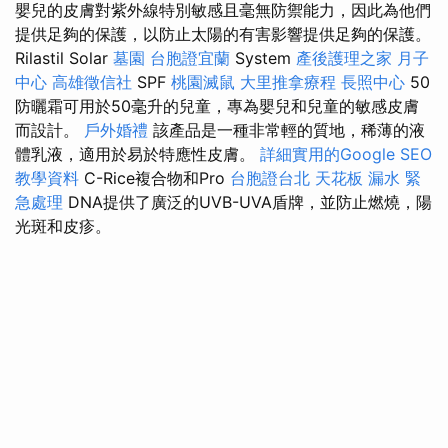
嬰兒的皮膚對紫外線特別敏感且毫無防禦能力，因此為他們
提供足夠的保護，以防止太陽的有害影響提供足夠的保護。
Rilastil Solar
墓園
台胞證宜蘭
System
產後護理之家 月子
中心
高雄徵信社
SPF
桃園滅鼠
大里推拿療程
長照中心
50
防曬霜可用於50毫升的兒童，專為嬰兒和兒童的敏感皮膚
而設計。
戶外婚禮
該產品是一種非常輕的質地，稀薄的液
體乳液，適用於易於特應性皮膚。
詳細實用的Google SEO
教學資料
C-Rice複合物和Pro
台胞證台北
天花板 漏水 緊
急處理
DNA提供了廣泛的UVB-UVA盾牌，並防止燃燒，陽
光斑和皮疹。