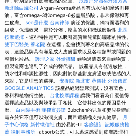
擇，特別是針對皮膚敏感的兒童。
浪漫戶外婚禮外燴方案
新北除白蟻公司
Argan-Aroma產品具有防水油和摩洛哥棒
油，富含omega-3和omega-6必需脂肪酸，非常保濕和再
生皮膚。
seo是什麼
台南律師
廣泛的保護，獨特而溫和的
組成，保濕效果，易於分佈，較高的水和機械磨蝕性
北區
按摩選擇
- 這些特性是可以吸引高質量兒童防曬霜的特性。
雙下巴醫美
養老院
在這裡，您會找到著名的高級品牌的代
表，這些品牌具有滿足成人皮膚需求以及各種類型或問題的
整個化妝品。
護理之家
外燴擺盤
礦物過濾器來自礦物質，
但製造商也達到了合成的替代品。 該產品具有低過敏性，
防水性和非源性源性，因此對於那些對皮膚過敏或敏感的人
來說，它是理想的選擇。
安養院 新北市
葬儀社
外燴佈置
GOOGLE ANALYTICS
該產品經過臨床測試，沒有著色，
香料和植物衍生物。
台北按摩課程
讓我們看看為什麼值得
選擇該產品以及與競爭對手相比，它使其出色的原因是什
麼。
白內障手術
菲律賓簽證
Bubchen的兒童和嬰兒身體面
霜在於它不僅可以滋潤皮膚，而且還積極支持其健康。
月
子中心價格
新竹徵信社
由於易於-to
客廳設計
記帳服務推
薦
律師事務所
-absorb公式，可以迅速感受到皮膚護理和