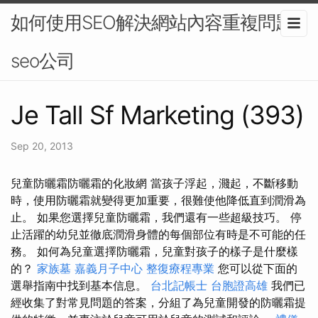
如何使用SEO解決網站內容重複問題-
seo公司
Je Tall Sf Marketing (393)
Sep 20, 2013
兒童防曬霜防曬霜的化妝網 當孩子浮起，濺起，不斷移動
時，使用防曬霜就變得更加重要，很難使他降低直到潤滑為
止。 如果您選擇兒童防曬霜，我們還有一些超級技巧。 停
止活躍的幼兒並徹底潤滑身體的每個部位有時是不可能的任
務。 如何為兒童選擇防曬霜，兒童對孩子的樣子是什麼樣
的？
家族墓
嘉義月子中心
整復療程專業
您可以從下面的
選舉指南中找到基本信息。
台北記帳士
台胞證高雄
我們已
經收集了對常見問題的答案，分組了為兒童開發的防曬霜提