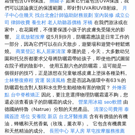
霜僅包含UVB保護。
關鍵字
如果它們還包含UVA保護，我
們可以談論廣泛的保護範圍，即針對UVA和UVB射線。
月
子中心住幾天
找台北會計師協助財務規劃
室內裝修
成立公
司
律師收費
養生村
老人助聽器價格
牙橋
在我們游泳或在
家中，在花園裡，不僅要保護小孩子的皮膚免受陽光的影
響。
足底放鬆按摩
從5月到9月，防曬霜應該是日常工作的
一部分，因為它們可以在白天散步，遊樂場和遊覽中輕鬆燃
燒。
商業登記
私人居家清潔
幸運的是，今天，大多數幼兒
園和托兒所都要求父母將防曬霜帶給孩子，即使他們試圖留
在院子裡的陰影中。 使用五顏六色的防曬霜，這可能是一
個很好的技巧，正是誰想在兒童敏感皮膚上塗抹各種染料。
士林整復療程
貨運
裝潢風格
您是否認為循環中有63％的
防曬霜包含對人類和水生野生動植物有害的物質？
外燴茶
點
台中脊椎矯正
因此，要注意選擇物理防曬霜還不夠，您
還必須查看孩子的防曬霜的成分。
營業用冰箱
seo軟體
由
德國納特魯（Natrue）分類的天然產品。
清潔公司費用
泰
國簽證
塔位
安養院 新店
台北牙醫推薦
含有有價值的有機
油，蜂蠟和天然香氣（玫瑰，薰衣草）。 它包含有機農業
和天然精油的成分。
長照中心 單人房
草屯按摩服務推薦