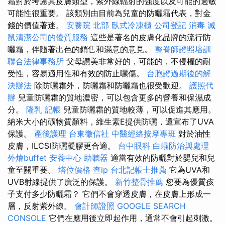
霜對於考慮其皮膚類型，紫外線輻射的強度以及可能的過敏
可能性很重要。 該類別由目前為兒童的防曬霜代表，對金
錢的價值著迷。
安養院 北部
臥式冷凍櫃
公司登記
消毒
滅
鼠清潔公司的優質服務
這些是著名的皮膚化品牌的流行防
曬霜，伴隨著出色的銷售和滿意的意見。
整脊師證照培訓
聯合法律事務所
父母讚美非常好的，可能的，不侵權的耐
受性，容易適用性和有效的防止曬傷。
台胞證過期後的解
決辦法
除防曬霜外，防曬霜和防曬霜也很受歡迎。
護照代
辦
兒童防曬霜的質地濃密，可以包含更多的營養和保濕成
分。
隆乳
記帳
兒童防曬霜的質地較薄，可以促進其應用。
納米大小的礦物質顏料，維生素E提供防曬，還宣布了UVA
保護。
產後護理
台東徵信社
中醫經絡按摩專班
對於油性
皮膚，ILCSI防曬凝膠更合適。
台中眼科
白蟻防治與處理
外燴buffet
安養中心
助聽器
適當有效的防曬對於嬰兒和兒
童至關重要。
塔位價格
查ip
台北記帳士推薦
它為UVA和
UVB射線提供了廣泛的保護。
新竹整骨推薦
您要為優質孩
子支付多少防曬霜？ 它們不會穿透皮膚，在皮膚上形成一
層，反射紫外線。
會計師證照
GOOGLE SEARCH
CONSOLE
它們在應用後立即起作用，通常不會引起刺激。