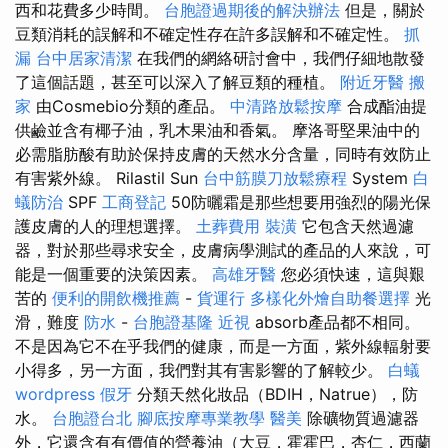
西和花費多少時間。
台胞證過期後的解決辦法
但是，關於
豆類消耗的誤解和不確定性存在許多誤解和不確定性。
抓
漏
台中居家清潔
在我們的網絡研討會中，我們仔細地散發
了這個話題，甚至可以深入了解豆類的種植。
附近牙醫
搬
家
由Cosmebio分類的產品。
中清路放鬆按摩
合成酯油提
供鹼並含有椰子油，乳木果油和香氣。 摩洛哥堅果油中的
必需脂肪酸有助於保持皮膚的天然水分含量，同時有效防止
有害紫外線。 Rilastil Sun
台中筋膜刀放鬆療程
System
白
蟻防治
SPF
工商登記
50防曬霜是那些想要用強烈的陽光保
護皮膚的人的理想選擇。
土葬費用
裝潢
它包含天然過濾
器，對於那些尋求安全，皮膚病學測試的產品的人來說，可
能是一個重要的決策因素。
高雄牙醫
您必須快速，這與艱
苦的
便利的開飲機推薦
-
貨運行
多樣化外燴自助餐選擇
光
滑，難度
防水
-
台胞證基隆
近視
absorb產品都不相同。
不是因為它不在乎我們的健康，而是一方面，紫外線輻射要
小得多，另一方面，我們對其有害影響的了解較少。
白蟻
wordpress
假牙
分類天然化妝品（BDIH，Natrue），防
水。
台胞證台北
腳底按摩專業教學
醫美
除礦物質過濾器
外，它還含有有價值的營養油（大豆，霍霍巴，杏仁，西蘭