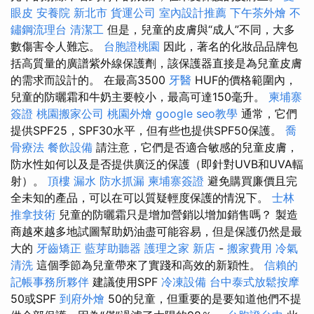
眼皮
安養院 新北市
貨運公司
室內設計推薦
下午茶外燴
不
鏽鋼流理台
清潔工
但是，兒童的皮膚與“成人”不同，大多
數傷害令人難忘。
台胞證桃園
因此，著名的化妝品品牌包
括高質量的廣譜紫外線保護劑，該保護器直接是為兒童皮膚
的需求而設計的。 在最高3500
牙醫
HUF的價格範圍內，
兒童的防曬霜和牛奶主要較小，最高可達150毫升。
柬埔寨
簽證
桃園搬家公司
桃園外燴
google seo教學
通常，它們
提供SPF25，SPF30水平，但有些也提供SPF50保護。
喬
骨療法
餐飲設備
請注意，它們是否適合敏感的兒童皮膚，
防水性如何以及是否提供廣泛的保護（即針對UVB和UVA輻
射）。
頂樓 漏水
防水抓漏
柬埔寨簽證
避免購買廉價且完
全未知的產品，可以在可以質疑輕度保護的情況下。
士林
推拿技術
兒童的防曬霜只是增加營銷以增加銷售嗎？ 製造
商越來越多地試圖幫助奶油盡可能容易，但是保護仍然是最
大的
牙齒矯正
藍芽助聽器
護理之家 新店
-
搬家費用
冷氣
清洗
這個季節為兒童帶來了實踐和高效的新穎性。
信賴的
記帳事務所夥伴
建議使用SPF
冷凍設備
台中泰式放鬆按摩
50或SPF
到府外燴
50的兒童，但重要的是要知道他們不提