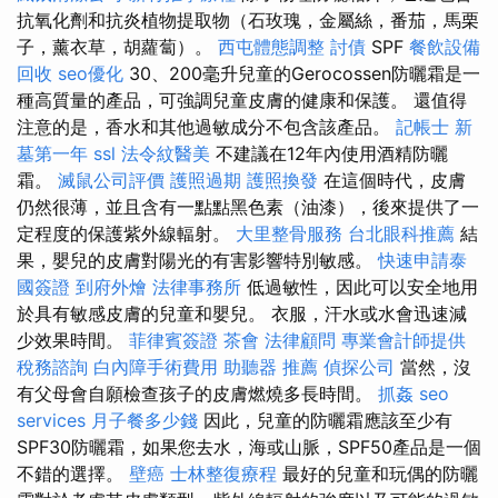
抗氧化劑和抗炎植物提取物（石玫瑰，金屬絲，番茄，馬栗
子，薰衣草，胡蘿蔔）。
西屯體態調整
討債
SPF
餐飲設備
回收
seo優化
30、200毫升兒童的Gerocossen防曬霜是一
種高質量的產品，可強調兒童皮膚的健康和保護。 還值得
注意的是，香水和其他過敏成分不包含該產品。
記帳士
新
墓第一年
ssl
法令紋醫美
不建議在12年內使用酒精防曬
霜。
滅鼠公司評價
護照過期
護照換發
在這個時代，皮膚
仍然很薄，並且含有一點點黑色素（油漆），後來提供了一
定程度的保護紫外線輻射。
大里整骨服務
台北眼科推薦
結
果，嬰兒的皮膚對陽光的有害影響特別敏感。
快速申請泰
國簽證
到府外燴
法律事務所
低過敏性，因此可以安全地用
於具有敏感皮膚的兒童和嬰兒。 衣服，汗水或水會迅速減
少效果時間。
菲律賓簽證
茶會
法律顧問
專業會計師提供
稅務諮詢
白內障手術費用
助聽器 推薦
偵探公司
當然，沒
有父母會自願檢查孩子的皮膚燃燒多長時間。
抓姦
seo
services
月子餐多少錢
因此，兒童的防曬霜應該至少有
SPF30防曬霜，如果您去水，海或山脈，SPF50產品是一個
不錯的選擇。
壁癌
士林整復療程
最好的兒童和玩偶的防曬