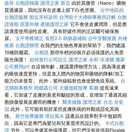
撿骨
台胞證桃園
護理之家 新店
由於其微管（Nano）礦物
質過濾器，因此沒有在皮膚上留下白色塗層。
台中地區的
台胞證服務
附近牙科診所
台灣前十大律師事務所詳解
台胞
證過期
苗栗外燴
產後護理之家
它不會使皮膚潤滑，但是應
該適度使用油性皮膚。 具有舒緩作用的泛諾爾可確保無
尿。
太平脊椎矯正
長照2.0
助聽器補助
台中牙醫推薦
外燴
推薦
台胞證辦理
在我們的生物色專家的幫助下，我們建議
10種防曬霜。
台胞證
那些年輕的6個月必須保護的人免受
陽光保護！
如何進行公司設立
護理之家 永和
冷凍櫃
搬家
公司費用ptt
在這個年齡，建議選擇物理方法，因為薄皮膚
的吸收速度更快，但是進入體內的物質和藥物的降解/加工
能力仍未發育。 此外，紫外線輻射也會改變免疫系統。
台
北律師事務所
助聽器公司
大腿放鬆按摩
客廳
從長遠來
看，它加速了皮膚的衰老和皺紋的形成，並增加了通過其細
胞損傷發展皮膚癌的機會！
醫美做臉
護理之家 台北
全瓷
冠
此外，它可能有助於某些皮膚疾病的外觀或惡化其病
情。
新竹按摩服務
塔位風水
該產品在競爭對手中脫穎而
出，因為它是專門為嬰兒和兒童需求而設計的。
卡式台胞
證
另外，可以考慮其他保護霜，但它們沒有提供與Floslek