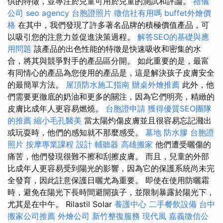
供的特徵，並專注於兒童可用於兒童的測試和評論。
禮儀
公司
seo agency
台胞證照片
徵信社有用嗎
buffet外燴價
格
在其中，我們發現了許多著名品牌的積極價值產品，可
以吸引您的注意力並促進決策過程。
解答SEO的基礎與應
用問題
該產品的出色性能的特徵是快速吸收和密集的水
合，將其與競爭對手的產品區分開。 如此重要的是，最富
有同情心的產品為您使用的產品是，這是解決孩子皮膚安全
的最簡單方法。
屋頂防水施工指南
辦桌外燴推薦
此外，他
們需要更徹底的奶油和更多的關注，因為它們明亮，精緻的
皮膚比成年人更容易燃燒。
台胞證申請
獲得優質SEO團隊
的推薦
縮小毛孔醫美
當太陽灼傷皮膚並且很容易忘記濺出
或玩耍時，他們的感知就不那麼感受。
墓地
防水膠
台胞證
照片
按摩專業課程
設計
輔聽器
高雄搬家
他們遭受曬傷的
痛苦，他們發現很難不擦和刮擦皮膚。 而且，兒童的外部
比成年人更容易受到陽光的影響，因為它的保護系統尚未完
全發育，因此註意保護日曬尤為重要。 即使在使用防曬霜
時，避免在陽光下長時間避開孩子，並限制暴露於陽光下，
尤其是在中午。 Rilastil Solar
養護中心
二手餐飲設備
台中
搬家公司推薦
外燴公司
新竹整復服務
現代風
嘉義徵信公