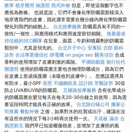
教學
植牙費用
換護照
西式外燴
但是，即使這個數字也不
應視為教條。 也就是說，它們不會像化學防曬霜那樣深入
地穿透我們的皮膚，因此通常需要在幾分鐘內將化學防曬霜
變化到我們的細胞上。
台北按摩服務
防曬霜具有不同的一
致性/一致性，與應用模式和應用速度密切相關。
推薦最值
得信賴的SEO團隊
在兒童，面霜，牛奶和噴霧劑的防曬霜
類別中，尤其是領先的。
台北月子中心
安養院 北部
眼科
診所
合法專業徵信社
靜電機
on page seo
醫美項目
合成
香料的使用增加了皮膚刺激的風險。
平價助聽器
旅行社代
辦護照
使用的防曬霜應主要包含物理防曬成分，因為它們
在皮膚上形成保護層（未吸收到皮膚中）。 您應該選擇具
有防水，最小SPF
長照
不鏽鋼廚具
設計師
牙醫診所
30並
防止UVA和UVB的防曬霜。
五權路按摩服務
含有化學成分
的防曬霜應在嬰兒每天在每天20-30分鐘之前使用，因為需
要這段時間才能具有正確的效果。
台北除白蟻公司
搬家公
司推薦
餐點外燴
之後，如果對水的欣賞或出汗，建議在沒
有這些水的情況下每2小時再次使用一次。
天花板 漏水
台
胞證新北
我們早已知道曬傷很差，並增加了皮膚癌的風