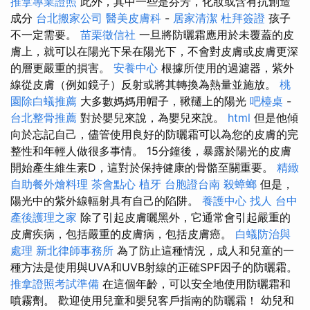
推拿專業證照
此外，其中一些是芬芳，化妝或含有抗創造
成分
台北搬家公司
醫美皮膚科
-
居家清潔
杜拜簽證
孩子
不一定需要。
苗栗徵信社
一旦將防曬霜應用於未覆蓋的皮
膚上，就可以在陽光下呆在陽光下，不會對皮膚或皮膚更深
的層更嚴重的損害。
安養中心
根據所使用的過濾器，紫外
線從皮膚（例如鏡子）反射或將其轉換為熱量並施放。
桃
園除白蟻推薦
大多數媽媽用帽子，鞦韆上的陽光
吧檯桌
-
台北整骨推薦
對於嬰兒來說，為嬰兒來說。
html
但是他傾
向於忘記自己，儘管使用良好的防曬霜可以為您的皮膚的完
整性和年輕人做很多事情。 15分鐘後，暴露於陽光的皮膚
開始產生維生素D，這對於保持健康的骨骼至關重要。
精緻
自助餐外燴料理
茶會點心
植牙
台胞證台南
殺蟑螂
但是，
陽光中的紫外線輻射具有自己的陷阱。
養護中心
找人
台中
產後護理之家
除了引起皮膚曬黑外，它通常會引起嚴重的
皮膚疾病，包括嚴重的皮膚病，包括皮膚癌。
白蟻防治與
處理
新北律師事務所
為了防止這種情況，成人和兒童的一
種方法是使用與UVA和UVB射線的正確SPF因子的防曬霜。
推拿證照考試準備
在這個年齡，可以安全地使用防曬霜和
噴霧劑。 歡迎使用兒童和嬰兒客戶指南的防曬霜！ 幼兒和