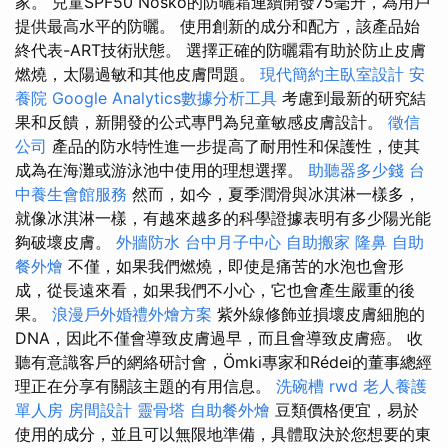
家。 兒童SPF50 Nosko的防曬霜連續開發75毫升，為用戶
提供最高水平的防曬。 使用創新的成分和配方，該產品始
終代表-ART技術狀態。 選擇正確的防曬霜有助於防止皮膚
燃燒，太陽過敏和其他皮膚問題。
現代簡約主臥室設計
安
養院
Google Analytics數據分析工具
考慮到最新的研究結
果和反饋，新開發的公式專門為兒童敏感皮膚設計。
徵信
公司
產品的防水特性進一步提高了耐用性和保護性，使其
成為在海灘或游泳池中使用的理想選擇。
助聽器多少錢
台
中養生會館服務
然而，如今，夏季潤滑與冰淇淋一樣多，
就像冰淇淋一樣，有越來越多的科學證據表明有多少陽光能
夠破壞皮膚。
外牆防水
台中月子中心
自助搬家
隆鼻
自助
餐外燴
不僅，如果我們燃燒，即使是痛苦的水泡也會形
成，從長遠來看，如果我們不小心，它也會產生嚴重的後
果。
浪漫戶外婚禮外燴方案
紫外線修飾並損壞皮膚細胞的
DNA，因此不僅會導致皮膚過早，而且會導致皮膚癌。 收
聽有意識客戶的網絡研討會，Ömki專家和Rédei的董事總經
理正在分享有關該主題的有用信息。
洗碗槽
rwd
老人養護
單人房
房間設計
靈骨塔
自助餐外燴
豆類價格便宜，易於
使用的成分，並且可以無限地準備，具體取決於您想要的東