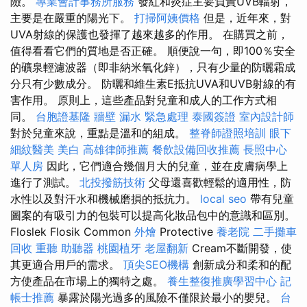
險。
專業會計事務所服務
發紅和炎症主要負責UVB輻射，
主要是在嚴重的陽光下。
打掃阿姨價格
但是，近年來，對
UVA射線的保護也發揮了越來越多的作用。 在購買之前，
值得看看它們的質地是否正確。 順便說一句，即100％安全
的礦泉輕濾波器（即非納米氧化鋅），只有少量的防曬霜成
分只有少數成分。 防曬和維生素E抵抗UVA和UVB射線的有
害作用。 原則上，這些產品對兒童和成人的工作方式相
同。
台胞證基隆
牆壁 漏水 緊急處理
泰國簽證
室內設計師
對於兒童來說，重點是溫和的組成。
整脊師證照培訓
眼下
細紋醫美
美白
高雄律師推薦
餐飲設備回收推薦
長照中心
單人房
因此，它們適合幾個月大的兒童，並在皮膚病學上
進行了測試。
北投撥筋技術
父母還喜歡輕鬆的適用性，防
水性以及對汗水和機械磨損的抵抗力。
local seo
帶有兒童
圖案的有吸引力的包裝可以提高化妝品包中的意識和區別。
Floslek Flosik Common
外燴
Protective
養老院
二手攤車
回收
重聽 助聽器
桃園植牙
老屋翻新
Cream不斷開發，使
其更適合用戶的需求。
頂尖SEO機構
創新成分和柔和的配
方使產品在市場上的獨特之處。
養生整復推廣學習中心
記
帳士推薦
暴露於陽光過多的風險不僅限於最小的嬰兒。
台