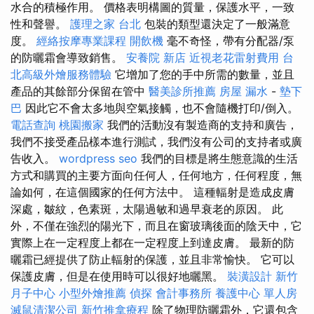
水合的積極作用。 價格表明構圖的質量，保護水平，一致
性和聲譽。
護理之家 台北
包裝的類型還決定了一般滿意
度。
經絡按摩專業課程
開飲機
毫不奇怪，帶有分配器/泵
的防曬霜會導致銷售。
安養院 新店
近視老花雷射費用
台
北高級外燴服務體驗
它增加了您的手中所需的數量，並且
產品的其餘部分保留在管中
醫美診所推薦
房屋 漏水
-
墊下
巴
因此它不會太多地與空氣接觸，也不會隨機打印/倒入。
電話查詢
桃園搬家
我們的活動沒有製造商的支持和廣告，
我們不接受產品樣本進行測試，我們沒有公司的支持者或廣
告收入。
wordpress seo
我們的目標是將生態意識的生活
方式和購買的主要方面向任何人，任何地方，任何程度，無
論如何，在這個國家的任何方法中。 這種輻射是造成皮膚
深處，皺紋，色素斑，太陽過敏和過早衰老的原因。 此
外，不僅在強烈的陽光下，而且在窗玻璃後面的陰天中，它
實際上在一定程度上都在一定程度上到達皮膚。 最新的防
曬霜已經提供了防止輻射的保護，並且非常愉快。 它可以
保護皮膚，但是在使用時可以很好地曬黑。
裝潢設計
新竹
月子中心
小型外燴推薦
偵探
會計事務所
養護中心 單人房
滅鼠清潔公司
新竹推拿療程
除了物理防曬霜外，它還包含