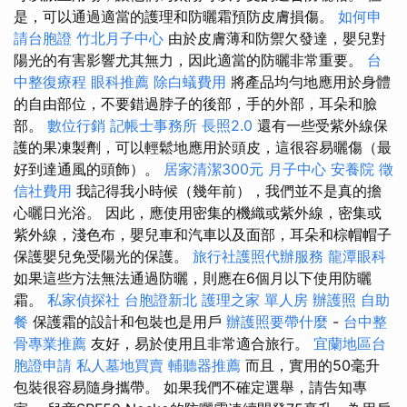
是，可以通過適當的護理和防曬霜預防皮膚損傷。
如何申
請台胞證
竹北月子中心
由於皮膚薄和防禦欠發達，嬰兒對
陽光的有害影響尤其無力，因此適當的防曬非常重要。
台
中整復療程
眼科推薦
除白蟻費用
將產品均勻地應用於身體
的自由部位，不要錯過脖子的後部，手的外部，耳朵和臉
部。
數位行銷
記帳士事務所
長照2.0
還有一些受紫外線保
護的果凍製劑，可以輕鬆地應用於頭皮，這很容易曬傷（最
好到達通風的頭飾）。
居家清潔300元
月子中心
安養院
徵
信社費用
我記得我小時候（幾年前），我們並不是真的擔
心曬日光浴。 因此，應使用密集的機織或紫外線，密集或
紫外線，淺色布，嬰兒車和汽車以及面部，耳朵和棕帽帽子
保護嬰兒免受陽光的保護。
旅行社護照代辦服務
龍潭眼科
如果這些方法無法通過防曬，則應在6個月以下使用防曬
霜。
私家偵探社
台胞證新北
護理之家 單人房
辦護照
自助
餐
保護霜的設計和包裝也是用戶
辦護照要帶什麼
-
台中整
骨專業推薦
友好，易於使用且非常適合旅行。
宜蘭地區台
胞證申請
私人墓地買賣
輔聽器推薦
而且，實用的50毫升
包裝很容易隨身攜帶。 如果我們不確定選舉，請告知專