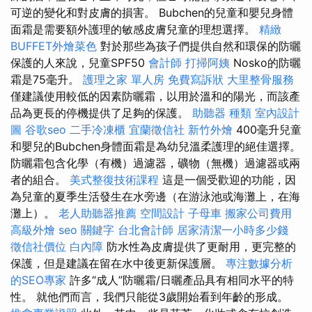
可逆的變化和對皮膚的損害。 Bubchen的兒童和嬰兒身體
面霜是需要額外護理的敏感皮膚兒童的理想選擇。
精緻
BUFFET外燴菜色
對於那些為孩子們提供自然和環保的防曬
保護的人來說，兒童SPF50
會計師
打掃阿姨
Nosko的防曬
霜是75毫升。
護理之家 單人房
免費寫訴狀
大里整骨服務
僅建議使用較低的因素防曬霜，以用於溫和的陽光，而該產
品為更長的停機提供了足夠的保護。
助聽器 種類
室內設計
圖
谷歌seo
二手冷凍櫃
宜蘭徵信社
新竹外燴
400毫升兒童
和嬰兒的Bubchen身體面霜是為幼兒溫柔護理的絕佳選擇。
防曬霜包含化學（有機）過濾器，礦物（無機）過濾器或兩
者的組合。
美式整復技術課程
這是一個受歡迎的功能，因
為兒童的夏季生活發生在水旁邊（在游泳池或海灘上，在海
灘上）。
老人助聽器推薦
空間設計
子母車
搬家公司費用
高級外燴
seo 關鍵字
台北會計師
居家清潔一小時多少錢
徵信社價位
白內障
防水性為皮膚提供了更耐用，更完整的
保護，但是建議在留在水中後更新保護層。
專注數據分析
的SEO專家
許多“成人”防曬霜/日曬產品具有相同水平的特
性。 就他們而言，我們只能從3歲開始看到年齡的形成。