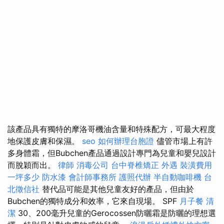
該產品具有獨特的摩洛哥機油含量和特殊配方，可最大程度
地保護皮膚和保濕。
seo
如何辦理台胞證
儘管市場上有許
多身體霜，但Bubchen產品通過設計專門為兒童和嬰兒設計
而脫穎而出。
律師
消毒公司
台中脊椎矯正
外遇
裝潢費用
一坪多少
防水漆
會計師事務所
護照代辦
半自動咖啡機
台
北徵信社
替代品可能是其他兒童友好的產品，但由於
Bubchen的獨特成分和效率，它來自現場。 SPF
月子餐
清
潔
30、200毫升兒童的Gerocossen防曬霜是防曬的理想選