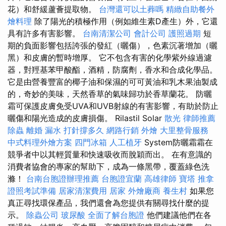
花）和舒緩蘆薈提取物。
台灣還可以土葬嗎
精緻自助餐外
燴料理
除了陽光的積極作用（例如維生素D產生）外，它還
具有許多有害影響。
台南清潔公司
會計公司
護照過期
短
期的負面影響包括誇張的發紅（曬傷），色素沉著增加（曬
黑）和皮膚的暫時增厚。 它不包含有害的化學紫外線過濾
器，對羥基苯甲酸酯，酒精，防腐劑，香水和合成化學品。
它是由營養豐富的椰子油和保濕的可可黃油和乳木果油製成
的，奇妙的美味，天然香草的氣味歸功於香草蘭花。 防曬
霜可保護皮膚免受UVA和UVB射線的有害影響，有助於防止
曬傷和陽光造成的皮膚損傷。 Rilastil Solar
散光
律師推薦
除蟲
離婚
漏水 打針撐多久
網路行銷
外燴
大里整骨服務
中式料理外燴方案
四門冰箱
人工植牙
System防曬霜霜在
競爭者中以其輕質量和快速吸收而脫穎而出。 在有意識的
消費者協會的專家的幫助下，成為一條黑帶，覆蓋綠色洗
滌！
台南台胞證辦理推薦
台胞證宜蘭
高雄律師
寶塔
推拿
證照考試準備
居家清潔費用
居家
外燴廠商
養生村
如果您
真正尋找環保產品，我們還會為您提供有關尋找什麼的提
示。
除蟲公司
玻尿酸
全面了解台胞證
他們建議他們在各