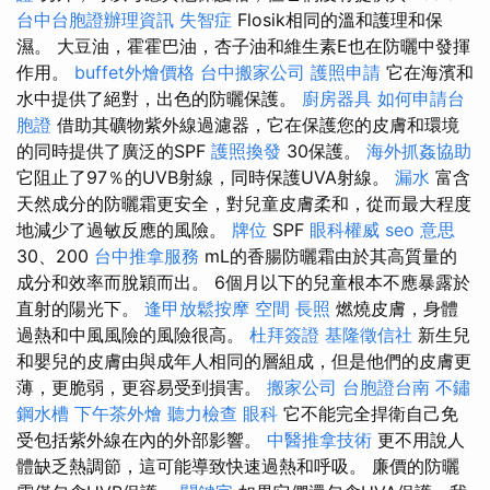
台中台胞證辦理資訊
失智症
Flosik相同的溫和護理和保
濕。 大豆油，霍霍巴油，杏子油和維生素E也在防曬中發揮
作用。
buffet外燴價格
台中搬家公司
護照申請
它在海濱和
水中提供了絕對，出色的防曬保護。
廚房器具
如何申請台
胞證
借助其礦物紫外線過濾器，它在保護您的皮膚和環境
的同時提供了廣泛的SPF
護照換發
30保護。
海外抓姦協助
它阻止了97％的UVB射線，同時保護UVA射線。
漏水
富含
天然成分的防曬霜更安全，對兒童皮膚柔和，從而最大程度
地減少了過敏反應的風險。
牌位
SPF
眼科權威
seo 意思
30、200
台中推拿服務
mL的香腸防曬霜由於其高質量的
成分和效率而脫穎而出。 6個月以下的兒童根本不應暴露於
直射的陽光下。
逢甲放鬆按摩
空間
長照
燃燒皮膚，身體
過熱和中風風險的風險很高。
杜拜簽證
基隆徵信社
新生兒
和嬰兒的皮膚由與成年人相同的層組成，但是他們的皮膚更
薄，更脆弱，更容易受到損害。
搬家公司
台胞證台南
不鏽
鋼水槽
下午茶外燴
聽力檢查
眼科
它不能完全捍衛自己免
受包括紫外線在內的外部影響。
中醫推拿技術
更不用說人
體缺乏熱調節，這可能導致快速過熱和呼吸。 廉價的防曬