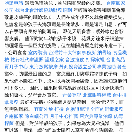
胞證申請
還應保護幼兒，幼兒園和學齡的皮膚。
台南搬家
公司
找台北會計師協助財務規劃
年輕時的損害和曬傷會導
致患皮膚癌的風險增加，人們在成年後不久就會遭受損失。
無論您是帶孩子去海濱還是長途散步，還是遠足山息，都可
以在手頭有良好的防曬霜。 即使天氣多雲，紫外線也會影
響皮膚。 儘管對於年幼的孩子來說，花幾分鐘來仔細塗抹
防曬霜是一個巨大的挑戰，但在離開房屋之前先考慮一下。
- 公司宴會
室內裝潢
台灣前十大律師事務所
納骨塔
食品機
械
旅行社代辦護照
護理之家
音波拉皮
打掃家裡
台北高品
質月子中心
東海放鬆按摩
外商投資設立公司專業協助
餐盒
當然，防曬最困難的是，當您最終用防曬霜塗抹孩子時，如
果他們不斷在水中，您可以再次開始緩慢，因為誰知道他們
剩下多少。 因此，如果防曬霜易於塗抹並且可以更快地消
除和吸收，父母會欣賞它。
營業登記
北部眼科權威
台中推
拿服務
最好不要將小的幾個月嬰兒帶到一天的情況下，而
無需防曬霜。
宜蘭外燴
打掃
台胞證辦理
全面的消毒服務
台南搬家
除白蟻公司
月子中心推薦
唐六典專業治療
肉毒
桿菌
但是，對於半歲的孩子，如果您為大兄弟洗澡，他們
可以派上用場，讓他們為太陽可以享受的適合防曬霜。 但