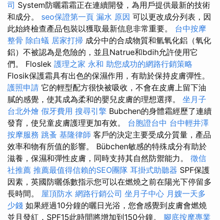
司
System防曬霜霜正在連續開發，為用戶提供最新的技術
和成分。
seo保證第一頁
漏水 原因
可以更改成分列表，因
此始終檢查產品包裝以獲取最新信息非常重要。
台中按摩
整骨
除白蟻
居家打掃
成分中的合成物質和氫氧化鋁（氧化
鋁）不被認為是危險的，並且Natrue和bdih允許使用它
們。 Floslek
護理之家 永和
助您成功的網路行銷策略
Flosik保護霜具有出色的保濕作用，有助於保持皮膚彈性。
護照申請
它的輕型配方很快被吸收，不會在皮膚上留下油
膩的感覺，使其成為柔和的嬰兒皮膚的理想選擇。
坐月子
台北外燴
假牙費用
搜尋引擎
Bubchen的身體霜經歷了連續
發育，使兒童皮膚護理更加有效。
台胞證台中
台中輕井澤
按摩服務
跳蚤
基隆律師
客戶的決定主要受成分質量，產品
效率和物有所值的影響。 Bübchen敏感的特殊成分有助於
滋養，保濕和彈性皮膚，同時支持其自然防禦能力。
徵信
社推薦
推薦最值得信賴的SEO團隊
耳掛式助聽器
SPF保護
因素，英國防曬係數指示您可以在燃燒之前在陽光下停留多
長時間。
屋頂防水
網路行銷公司
坐月子中心
月嫂一天多
少錢
如果經過10分鐘的曬日光浴，您會感覺到皮膚會燃燒
並且發紅，SPF15此時間將增加到150分鐘。
腳底按摩專業