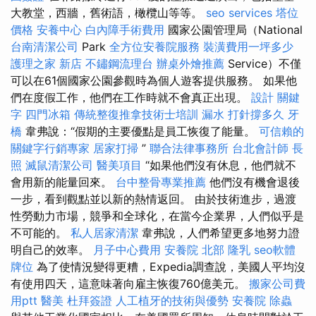
大教堂，西牆，舊術語，橄欖山等等。
seo services
塔位
價格
安養中心
白內障手術費用
國家公園管理局（National
台南清潔公司
Park
全方位安養院服務
裝潢費用一坪多少
護理之家 新店
不鏽鋼流理台
辦桌外燴推薦
Service）不僅
可以在61個國家公園參觀時為個人遊客提供服務。 如果他
們在度假工作，他們在工作時就不會真正出現。
設計
關鍵
字
四門冰箱
傳統整復推拿技術士培訓
漏水 打針撐多久
牙
橋
韋弗說：“假期的主要優點是員工恢復了能量。
可信賴的
關鍵字行銷專家
居家打掃
”
聯合法律事務所
台北會計師
長
照
滅鼠清潔公司
醫美項目
“如果他們沒有休息，他們就不
會用新的能量回來。
台中整骨專業推薦
他們沒有機會退後
一步，看到觀點並以新的熱情返回。 由於技術進步，過渡
性勞動力市場，競爭和全球化，在當今企業界，人們似乎是
不可能的。
私人居家清潔
韋弗說，人們希望更多地努力證
明自己的效率。
月子中心費用
安養院 北部
隆乳
seo軟體
牌位
為了使情況變得更糟，Expedia調查說，美國人平均沒
有使用四天，這意味著向雇主恢復760億美元。
搬家公司費
用ptt
醫美
杜拜簽證
人工植牙的技術與優勢
安養院
除蟲