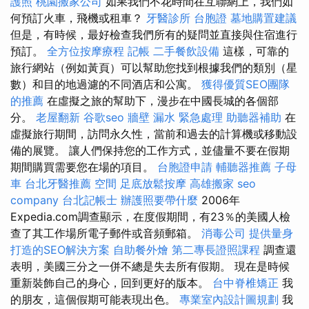
護照
桃園搬家公司
如果我們不花時間在互聯網上，我們如
何預訂火車，飛機或租車？
牙醫診所
台胞證
墓地購置建議
但是，有時候，最好檢查我們所有的疑問並直接與住宿進行
預訂。
全方位按摩療程
記帳
二手餐飲設備
這樣，可靠的
旅行網站（例如黃頁）可以幫助您找到根據我們的類別（星
數）和目的地過濾的不同酒店和公寓。
獲得優質SEO團隊
的推薦
在虛擬之旅的幫助下，漫步在中國長城的各個部
分。
老屋翻新
谷歌seo
牆壁 漏水 緊急處理
助聽器補助
在
虛擬旅行期間，訪問永久性，當前和過去的計算機或移動設
備的展覽。 讓人們保持您的工作方式，並儘量不要在假期
期間購買需要您在場的項目。
台胞證申請
輔聽器推薦
子母
車
台北牙醫推薦
空間
足底放鬆按摩
高雄搬家
seo
company
台北記帳士
辦護照要帶什麼
2006年
Expedia.com調查顯示，在度假期間，有23％的美國人檢
查了其工作場所電子郵件或音頻郵箱。
消毒公司
提供量身
打造的SEO解決方案
自助餐外燴
第二專長證照課程
調查還
表明，美國三分之一併不總是失去所有假期。 現在是時候
重新裝飾自己的身心，回到更好的版本。
台中脊椎矯正
我
的朋友，這個假期可能表現出色。
專業室內設計圖規劃
我