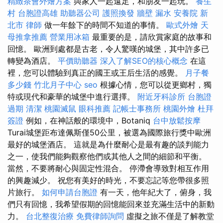
精緻茶會外燴方案
與家人一起遠足，和朋友一起玩。
養生
村
台胞證高雄
助聽器公司
護照換發
牆壁 漏水
安養院 新
北市
律師
做一年餘下的時間不知道的事情。
歐式外燴
天
母推拿推薦
營業用冰箱
最重要的是，請欣賞家庭的故事和
回憶。 歐洲到處都是古老，令人驚嘆的城堡，其中許多已
轉變為酒店。
平價助聽器
深入了解SEO的核心概念
在這
裡，您可以體驗到真正的國王或王后生活的感覺。
月子餐
多少錢
竹北月子中心
seo
根據心情，您可以從更鄉村，獨
特或現代和豪華的城堡中進行選擇。
附近牙科診所
台胞證
過期
清潔
桃園滅鼠
眼科推薦
記帳士事務所
桃園外燴
杜拜
簽證
例如，在神話般的環境中，Botaniq
台中放鬆按摩
Turai城堡距布達佩斯僅50公里，被選為國際旅行獎中歐洲
最好的城堡酒店。 這就是為什麼耐心是最有趣的談判能力
之一，使我們能夠觀察他們或其他人之間的細節和平衡。
當然，不要將耐心與固定性混合。 停滯會導致對相互作用
的興趣減少。 祝您有美好的時光，不要忘記等您帶很多照
片旅行。
如何申請台胞證
有一天，他年紀大了，俯身，我
們只有回憶，我希望假期的回憶能回來並充滿生活中的新動
力。
台北整復治療
免費律師詢問
虛擬之旅不僅是了解教堂