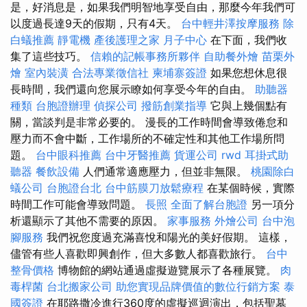
是，好消息是，如果我們明智地享受自由，那麼今年我們可
以度過長達9天的假期，只有4天。
台中輕井澤按摩服務
除
白蟻推薦
靜電機
產後護理之家 月子中心
在下面，我們收
集了這些技巧。
信賴的記帳事務所夥伴
自助餐外燴
苗栗外
燴
室內裝潢
合法專業徵信社
柬埔寨簽證
如果您想休息很
長時間，我們還向您展示瞭如何享受今年的自由。
助聽器
種類
台胞證辦理
偵探公司
撥筋創業指導
它與上幾個點有
關，當談判是非常必要的。 漫長的工作時間會導致倦怠和
壓力而不會中斷，工作場所的不確定性和其他工作場所問
題。
台中眼科推薦
台中牙醫推薦
貨運公司
rwd
耳掛式助
聽器
餐飲設備
人們通常適應壓力，但並非無限。
桃園除白
蟻公司
台胞證台北
台中筋膜刀放鬆療程
在某個時候，實際
時間工作可能會導致問題。
長照
全面了解台胞證
另一項分
析還顯示了其他不需要的原因。
家事服務
外燴公司
台中泡
腳服務
我們祝您度過充滿喜悅和陽光的美好假期。 這樣，
儘管有些人喜歡即興創作，但大多數人都喜歡旅行。
台中
整骨價格
博物館的網站通過虛擬遊覽展示了各種展覽。
肉
毒桿菌
台北搬家公司
助您實現品牌價值的數位行銷方案
泰
國簽證
在耶路撒冷進行360度的虛擬巡迴演出，包括聖墓