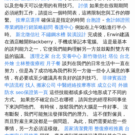
以及您每天可以使用的有用技巧。
討債
如果您在假期期間
必須絕對工作，請提出一個時間表，這將限制您與工作的聯
繫。
按摩店選擇
確保這是指定的時間
台胞證
-
會計師證照
專業網路行銷策略顧問
養護中心
例如在上午9點進行半小
時。
新北徵信社
不鏽鋼水槽
裝潢設計
完成後，Erwin建議
在酒店離開Blackberry，手機或筆記本電腦。 這是最基本
的談判能力之一，它使我們能夠理解另一方並鼓勵對雙方有
益的協議。
護理之家 台北
安養中心
新竹徵信社
塔位
台北
外燴
士林整復療程
月子餐
談判在我們的日常生活中一直在
努力，但是為了成功地為我們和另一方做一些令人滿意的事
情，有必要或至少建議具有良好的談判技巧。
菲律賓簽證
申請流程
找人
搬家公司
中醫經絡按摩專班
成立公司
外牆
防水
seo保證第一頁
這些技能都或多或少地形成了不同的
方式。 如果您不確定自己在哪裡，請與您的經理和同事坐
下來詢問他們。 有時候，放鬆我們的大腦是一件好事。 沒
有斷裂，我們可能無法發揮我們的潛力。 這不僅對僱員，
而且對雇主來說都是一個問題。 為此，我們需要給您一些
事情，另一方必須這樣做。
居家清潔費用
整復療程推薦
台