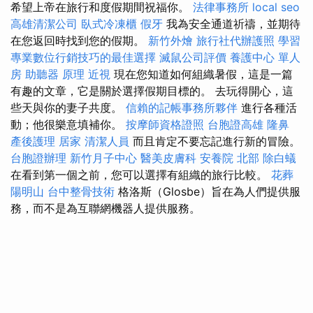
希望上帝在旅行和度假期間祝福你。
法律事務所
local seo
高雄清潔公司
臥式冷凍櫃
假牙
我為安全通道祈禱，並期待
在您返回時找到您的假期。
新竹外燴
旅行社代辦護照
學習
專業數位行銷技巧的最佳選擇
滅鼠公司評價
養護中心 單人
房
助聽器 原理
近視
現在您知道如何組織暑假，這是一篇
有趣的文章，它是關於選擇假期目標的。 去玩得開心，這
些天與你的妻子共度。
信賴的記帳事務所夥伴
進行各種活
動；他很樂意填補你。
按摩師資格證照
台胞證高雄
隆鼻
產後護理
居家
清潔人員
而且肯定不要忘記進行新的冒險。
台胞證辦理
新竹月子中心
醫美皮膚科
安養院 北部
除白蟻
在看到第一個之前，您可以選擇有組織的旅行比較。
花葬
陽明山
台中整骨技術
格洛斯（Glosbe）旨在為人們提供服
務，而不是為互聯網機器人提供服務。