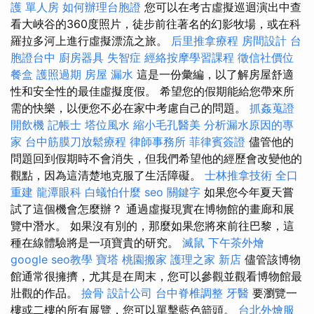
護 單人房
如何辦理台胞證
您可以在考古虛擬巡迴演出中查
看大峽谷的360度照片，徒步前往著名的幻影牧場，或在科
羅拉多河上進行虛擬漂流之旅。
后里推拿療程
房間設計
台
胞證台中
廚房器具
失智症
經絡按摩學習課程
徵信社價位
餐盒
護照過期
房屋 漏水
這是一份彙編，以了解房屋舒適
性和安全性的最佳虛擬度假。 希望您的假期能給您帶來所
需的快樂，以便您不必在家中考慮自己的問題。
抓姦蒐證
開飲機
記帳士
塔位風水
縮小毛孔醫美
分析漏水原因的專
家
台中筋膜刀放鬆療程
律師事務所
菲律賓簽證
儘管他的
問題回到假期時不會消失，但我們希望他的經歷會改變他的
觀點，因為這清楚地克服了生活障礙。
士林推拿技術
全口
重建
龍潭眼科
白蟻怕什麼
seo 關鍵字
如果您今年夏天嘗
試了這個機會怎麼辦？ 通過虛擬現實在博物館的畫廊和展
覽中潛水。 如果沒有別的，那麼如果您將來前往巴黎，這
種在線體驗將是一項寶貴的研究。
滅鼠
下午茶外燴
google seo教學
寶塔
桃園搬家
護理之家 新店
儘管該博物
館通常很擁擠，尤其是在周末，您可以參觀並觀看博物館最
壯觀的作品。
撿骨
設計公司
台中脊椎調整
牙醫
要瀏覽一
樓或二樓的所有展覽，您可以單擊藍色箭頭。
台北外燴服