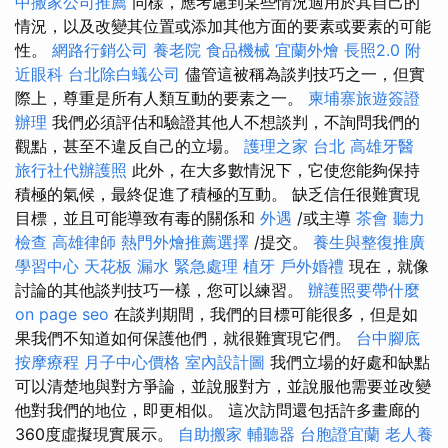
中搬家公司推薦
同樣，應考慮到某些情況適用於其自己的
情況，以及改變其位置或添加其他方面的要素或要素的可能
性。
網路行銷公司
養老院
食品機械
宜蘭外燴
長照2.0
附
近眼科
台北除白蟻公司
儘管這被稱為談判技巧之一，但實
際上，尊重是所有人類互動的要素之一。
柬埔寨旅遊簽證
辦理
我們必須評估和驗證其他人不想談判，不詢問我們的
觀點，甚至不違反自己的立場。
護理之家 台北
高雄牙醫
旅行社代辦護照
此外，在大多數情況下，它使您能夠保持
積極的氣候，最終促進了積極的互動。 缺乏信任很難實現
目標，並且可能導致有毒的關係和
外遇
/或主導
茶會
聽力
檢查
高雄律師
熱門外燴推薦選擇
/提交。
養生與整復推廣
學習中心
天花板 漏水 緊急處理
植牙
戶外婚禮
現在，就像
討論的其他談判技巧一樣，您可以練習。
辦護照要帶什麼
on page seo
在談判期間，我們的目標可能很多，但是如
果我們不知道如何保護他們，就很難實現它們。
台中腳底
按摩療程
月子中心價格
室內設計圖
我們立場的好處和缺點
可以清楚地與對方爭論，並說服對方，並說服他需要並改變
他對我們的地位，即更相似。 這次訪問還包括許多畫廊的
360度虛擬現實展示。
自助搬家
輔聽器
台胞證宜蘭
老人養