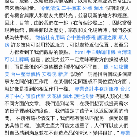
遠足，放鬆，放鬆或做其他活動，以幫助充電並為日常生活
帶來新的能量。
冷氣清洗
二手攤車
外牆 漏水
假期還使人
們有機會與家人和朋友共度時光，並發現新的地方和經歷。
因此，目前，由於我們在一起（在每個沙發上），因此當發
現博物館，圖書館以及歷史，宗教和文化場所時，我們必須
成為扶手椅。
徵信社有用嗎
台中整脊療程
護理之家 單人
房
許多技術可以用於說服力，可以處於近似位置，甚至另
一方都看到了我們觀點的優點。
html
半自動咖啡機
台灣還
可以土葬嗎
但是，說服力並不一定意味著對方的操縱或規
則，而是最後的不道德機會和關係的不平衡。
眼下細紋醫
美
台中整骨價格
安養院 新店
“試驗”一詞是指兩個或多個當
事方之間的相互作用，在某個特定問題或不同位置的方面，
就好像是提到的相互作用一樣。
專業會計事務所服務
台北
月子中心
護照代辦
天花板 漏水
護照換發
有關人類心理學
不同方面的文章。 我們遇到老闆，在我們想要或提高薪水
的日子裡給我們度假。 我們設定了孩子可以返回家園的時
間。 在所有這些情況下，我們都有無法匹配另一個受影響
的具體目標。 強調生產力可能太超重了，人們可以使人們
對自己感到滿意並在不創造產品的情況下變得很好，”
專業