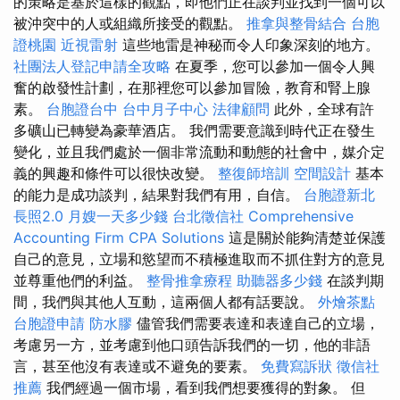
的策略是基於這樣的觀點，即他們正在談判並找到一個可以
被沖突中的人或組織所接受的觀點。
推拿與整骨結合
台胞
證桃園
近視雷射
這些地雷是神秘而令人印象深刻的地方。
社團法人登記申請全攻略
在夏季，您可以參加一個令人興
奮的啟發性計劃，在那裡您可以參加冒險，教育和腎上腺
素。
台胞證台中
台中月子中心
法律顧問
此外，全球有許
多礦山已轉變為豪華酒店。 我們需要意識到時代正在發生
變化，並且我們處於一個非常流動和動態的社會中，媒介定
義的興趣和條件可以很快改變。
整復師培訓
空間設計
基本
的能力是成功談判，結果對我們有用，自信。
台胞證新北
長照2.0
月嫂一天多少錢
台北徵信社
Comprehensive
Accounting Firm CPA Solutions
這是關於能夠清楚並保護
自己的意見，立場和慾望而不積極進取而不抓住對方的意見
並尊重他們的利益。
整骨推拿療程
助聽器多少錢
在談判期
間，我們與其他人互動，這兩個人都有話要說。
外燴茶點
台胞證申請
防水膠
儘管我們需要表達和表達自己的立場，
考慮另一方，並考慮到他口頭告訴我們的一切，他的非語
言，甚至他沒有表達或不避免的要素。
免費寫訴狀
徵信社
推薦
我們經過一個市場，看到我們想要獲得的對象。 但