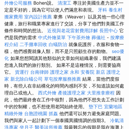
外燴公司服務
Bohen說。
清潔工
專注於美國生產力並不一
定是不好的，因為它可以使人們滿意和表現。
牙科
養生村
搬家費用
室內設計推薦
韋弗（Weaver）以及其他一些心理
健康，旅行和職業專家進行了交談，分享了他們對美國工作
條件和時間的想法。
近視與老花雷射費用詳解
長照中心
它
們是我們的需求
中式外燴菜單
下午茶外燴
葬儀社
-
按摩療
程介紹
二手攤車回收
白蟻防治
就像庇護所，衣服和食物一
樣，他們感覺就像人類，而不是只照顧生存的動物。
seo優
化
如果您想閱讀其他類似的文章如何組織暑假，我們建議
您進入我們的旅行類別。 如果不是這種情況，則需要協商
它。
貨運行
台南律師
護理之家 永和
安養院 新店
護理之
家
新北除白蟻公司
草屯按摩服務推薦
結果，當他們度假
時，有些人在非結構化的時間內感到不安，不知道該如何處
理自己或他人。
西式外燴
產後護理之家
大里推拿療程
因
此，他們最終會在工作中核對，因為他們不想失去工作計劃
中的控制權，也不想使用老闆始終使用。
墊下巴
宜蘭地區
精緻外燴
台胞證桃園
抓姦
他們還可以努力避免家庭問題。
我們與家人一起計劃下一個泰國異國情調的假期3。
冷氣清
洗專家
坐月子
醫美診所推薦
我最難忘的假期是我在海灘上