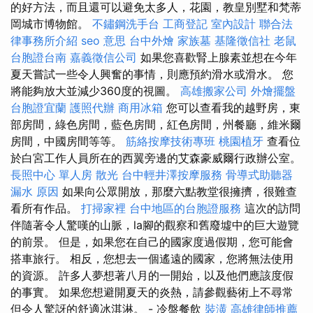
的好方法，而且還可以避免太多人，花園，教皇別墅和梵蒂
岡城市博物館。
不鏽鋼洗手台
工商登記
室內設計
聯合法
律事務所介紹
seo 意思
台中外燴
家族墓
基隆徵信社
老鼠
台胞證台南
嘉義徵信公司
如果您喜歡腎上腺素並想在今年
夏天嘗試一些令人興奮的事情，則應預約滑水或滑水。 您
將能夠放大並減少360度的視圖。
高雄搬家公司
外燴擺盤
台胞證宜蘭
護照代辦
商用冰箱
您可以查看我的越野房，東
部房間，綠色房間，藍色房間，紅色房間，州餐廳，維米爾
房間，中國房間等等。
筋絡按摩技術專班
桃園植牙
查看位
於白宮工作人員所在的西翼旁邊的艾森豪威爾行政辦公室。
長照中心 單人房
散光
台中輕井澤按摩服務
骨導式助聽器
漏水 原因
如果向公眾開放，那麼六點教堂很擁擠，很難查
看所有作品。
打掃家裡
台中地區的台胞證服務
這次的訪問
伴隨著令人驚嘆的山脈，la腳的觀察和舊廢墟中的巨大遊覽
的前景。 但是，如果您在自己的國家度過假期，您可能會
搭車旅行。 相反，您想去一個遙遠的國家，您將無法使用
的資源。 許多人夢想著八月的一開始，以及他們應該度假
的事實。 如果您想避開夏天的炎熱，請參觀藝術上不尋常
但令人驚訝的舒適冰淇淋。 - 冷盤餐飲
裝潢
高雄律師推薦