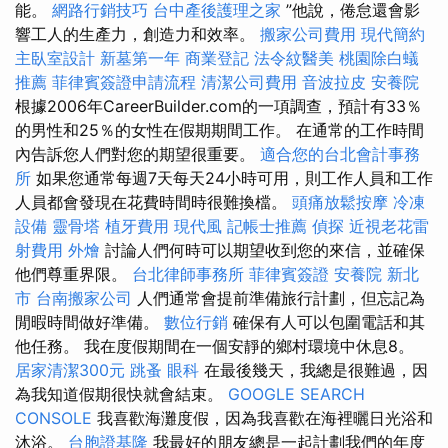
能。
網路行銷技巧
台中產後護理之家
”他說，倦怠還會影
響工人的生產力，創造力和效率。
搬家公司費用
現代簡約
主臥室設計
新墓第一年
商業登記
法令紋醫美
桃園除白蟻
推薦
菲律賓簽證申請流程
清潔公司費用
音波拉皮
安養院
根據2006年CareerBuilder.com的一項調查，預計有33％
的男性和25％的女性在假期期間工作。 在通常的工作時間
內告訴您人們對您的期望很重要。
適合您的台北會計事務
所
如果您通常每週7天每天24小時可用，則工作人員和工作
人員都會發現在花費時間時很難換檔。
頭痛放鬆按摩
冷凍
設備
靈骨塔
植牙費用
現代風
記帳士推薦
偵探
近視老花雷
射費用
外燴
討論人們何時可以期望收到您的來信，並確保
他們尊重界限。
台北律師事務所
菲律賓簽證
安養院 新北
市
台南搬家公司
人們通常會提前準備旅行計劃，但忘記為
閒暇時間做好準備。
數位行銷
確保有人可以包圍電話和其
他任務。 我在度假期間在一個安靜的鄉村環境中休息8。
居家清潔300元
跳蚤
眼科
在最後幾天，我總是很難過，因
為我知道假期很快就會結束。
GOOGLE SEARCH
CONSOLE
我喜歡海灘度假，因為我喜歡在海裡曬日光浴和
沐浴。
台胞證基隆
我最好的朋友總是一起計劃我們的年度