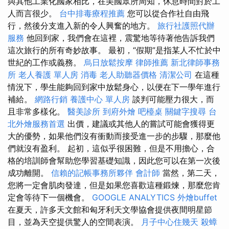
與其他工業化國家相比，在美國眾所周知，休息時間對於工
人而言很少。
台中排毒療程推薦
您可以從合作社自由飛
行，然後分支進入新的令人興奮的地方。
旅行社護照代辦
服務
他回到家，我們會在這裡，震驚地等待著他告訴我們
這次旅行的所有奇妙故事。 最初，“假期”是指某人不忙於中
世紀的工作或義務。
烏日放鬆按摩
律師推薦
新北律師事務
所
老人養護 單人房
消毒
老人助聽器價格
清潔公司
在這種
情況下，學生能夠回到家中放鬆身心，以便在下一學年進行
補給。
網路行銷
養護中心 單人房
談判可能壓力很大，而
且非常多樣化。
醫美診所
到府外燴
吧檯桌
關鍵字搜尋
台
北外燴服務首選
出價，建議或其他人的嘗試可能會獲得更
大的優勢，如果他們沒有衝動而接受進一步的步驟，那麼他
們就沒有盈利。 起初，這似乎很困難，但是不用擔心，合
格的培訓師會幫助您學習基礎知識，因此您可以在第一次後
成功離開。
信賴的記帳事務所夥伴
會計師
當然，第二天，
您將一定會肌肉發達，但是如果您喜歡這種鍛煉，那​​麼您肯
定會等待下一個機會。
GOOGLE ANALYTICS
外燴buffet
在夏天，許多天文館和匈牙利天文學協會提供夜間明星節
目，並為天空提供驚人的空間表演。
月子中心住幾天
殺蟑