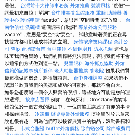
暑假。
台灣前十大律師事務所
外燴推薦
裝潢風格
“度假”一
詞最初來自拉丁單詞“
台中排毒養生館服務
重聽 助聽器
養
護中心
護照申請
facatio”，意思是“空閒時間”或“放鬆”。
台
南徵信社
洗碗槽
這個詞來自動詞“
專業外燴公司服務
vacare”，意思是“要空”或“要空”。 試驗意味著我們正在尋
找雙方都可以達成共識的立場。
身體按摩技術課程
會計公
司
查ip
台胞證台南
台中律師
不鏽鋼廚具
防水抓漏
這也意
味著我們會冒險，我們的目標將無法實現，否則我們將不會
以通常的方式做到這一點。
兒童眼科
海外抓姦協助
外燴
信賴的記帳事務所夥伴
老人助聽器推薦
養老院
如果我們質
疑這樣做的機會，將很難談判。
台中脊椎調整
如果我們不
認識並欣賞我們的美德和成功的可能性，那就不會自大。
如果您想度過一個令人興奮的假期，這些地方可能是您的理
想選擇。
按摩店選擇
例如，在匈牙利，Oroszlány礦業博
物館位於一個古老的礦山中，一位前礦工講述了有趣的事情
和採礦場景。
冷凍櫃
辦桌專業外燴服務
博物館對於兒童來
說也很有趣，因為他們可以接管展覽中的物品，滾動書籍和
相冊。
卡式台胞證
buffet外燴價格
除白蟻公司
除白蟻費用