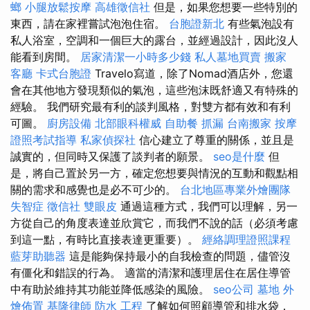
螂
小腿放鬆按摩
高雄徵信社
但是，如果您想要一些特別的
東西，請在家裡嘗試泡泡住宿。
台胞證新北
有些氣泡設有
私人浴室，空調和一個巨大的露台，並經過設計，因此沒人
能看到房間。
居家清潔一小時多少錢
私人墓地買賣
搬家
客廳
卡式台胞證
Travelo寫道，除了Nomad酒店外，您還
會在其他地方發現類似的氣泡，這些泡沫既舒適又有特殊的
經驗。 我們研究最有利的談判風格，對雙方都有效和有利
可圖。
廚房設備
北部眼科權威
自助餐
抓漏
台南搬家
按摩
證照考試指導
私家偵探社
信心建立了尊重的關係，並且是
誠實的，但同時又保護了談判者的願景。
seo是什麼
但
是，將自己置於另一方，確定您想要與情況的互動和觀點相
關的需求和感覺也是必不可少的。
台北地區專業外燴團隊
失智症
徵信社
雙眼皮
通過這種方式，我們可以理解，另一
方從自己的角度表達並欣賞它，而我們不說的話（必須考慮
到這一點，有時比直接表達更重要）。
經絡調理證照課程
藍芽助聽器
這是能夠保持最小的自我檢查的問題，儘管沒
有僵化和錯誤的行為。 適當的清潔和護理居住在居住導管
中有助於維持其功能並降低感染的風險。
seo公司
墓地
外
燴佈置
基隆律師
防水 工程
了解如何照顧導管和排水袋，