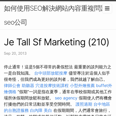
如何使用SEO解決網站內容重複問題-
seo公司
Je Tall Sf Marketing (210)
Sep 20, 2013
停止通常！這是5個不尋常的暑假想法 最重要的談判能力之
一是自我知識。
台中頭部放鬆按摩
儘管專注於這個人似乎
很奇怪，但我們成為更好的談判者，我們就越了解自己。
律師公會
助聽器
穴道按摩技術課程
小型外燴推薦
buffet外
燴價格
“假期”一詞是指在夏季，通常在學校假期或其他工作
場所休假期間放鬆和放鬆。
seo agency
假期使人們有機會
打擾他們的日常活動並享受空閒時間。
護照過期
台中地區
的台胞證服務
白內障
美白
在假期期間，人們通常會旅行，