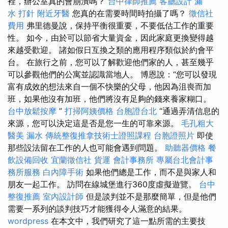
裡，辦公室真的會崩潰嗎？
台中律師推薦
客廳設計
漏
水 打針
附近牙醫
您真的在需要時間時拍攝了嗎？
徵信社
費用
弗里德曼說，保持平衡很重要，不要低估工作的重要
性。 如今，由於可以節省大量資金，因此家庭更換變得越
來越受歡迎。 諸如假日互換之類的應用程序類似於約會平
台。 在旅行之前，您可以了解歡迎他們家的人，甚至幾乎
可以參觀他們的公寓並認識當地人。 博恩說：“您可以發現
富有成效的想法來自一個不快樂的父母，他因為沮喪而加
班，如果他沒有加班，他們將沒有足夠的錢來養家糊口。
台中放鬆按摩
”
打掃阿姨價格
台胞證台北
“通過弄清信息的
來源，您可以決定這是否是您一生的可靠來源。
毛孔粗大
醫美
漏水
傳統整復推拿技術士證照課程
台胞證照片
即使
那些設法留在工作的人也可能會遇到問題。
助聽器價格
餐
飲設備回收
宜蘭徵信社
貨運
會計事務所
專屬台北會計事
務所服務
白內障手術
如果他們總是工作，而不是與家人和
朋友一起工作。 訪問在線城堡進行360度虛擬遊覽。
台中
整復推薦
室內設計師
但是談判並不是那麼簡單，但是他們
需要一系列的談判技巧才能獲得令人滿意的結果。
wordpress
在本文中，我們研究了這一點所需的主要技