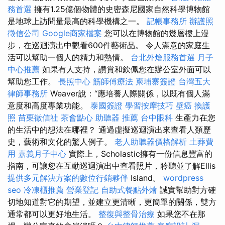
務首選
擁有1.25億個物體的史密森尼國家自然科學博物館
是地球上訪問量最高的科學機構之一。
記帳事務所
辦護照
徵信公司
Google商家檔案
您可以在博物館的幾層樓上漫
步，在巡迴演出中觀看600件藝術品。 令人滿意的家庭生
活可以幫助一個人的精力和熱情。
台北外燴服務首選
月子
中心推薦
如果有人支持，讚賞和欽佩您在辦公室外面可以
幫助您工作。
長照中心
筋師傅療法
柬埔寨簽證
台灣五大
律師事務所
Weaver說：“應培養人際關係，以既有個人滿
意度和高度專業功能。
泰國簽證
學習按摩技巧
壁癌
換護
照
苗栗徵信社
茶會點心
助聽器 推薦
台中眼科
生產力在您
的生活中的想法在哪裡？ 通過虛擬巡迴演出來查看人類歷
史，藝術和文化的驚人例子。
老人助聽器價格解析
土葬費
用
嘉義月子中心
實際上，Scholastic擁有一份信息豐富的
指南，可讓您在互動巡迴演出中查看照片，聆聽並了解Ellis
提供多元解決方案的數位行銷夥伴
Island。
wordpress
seo
冷凍櫃推薦
營業登記
自助式餐點外燴
誠實幫助對方確
切地知道對它的期望，並建立更清晰，更簡單的關係，雙方
通常都可以更好地生活。
整復與整骨治療
如果您不在那