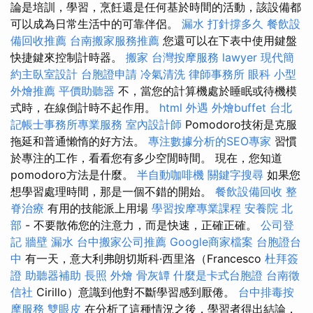
論是培訓，學習，烹飪還是任何基於時間的活動，該設備都
可以成為日常生活中的可靠伴侶。
漏水 打針撐多久
餐飲設
備回收推薦
台南搬家服務推薦
您還可以在下表中使用鍵盤
快捷鍵來控制計時器。
搬家
台灣按摩服務
lawyer
現代簡
約主臥室設計
台胞證申請
冷氣清洗
律師事務所
眼科
小型
外燴推薦
平價助聽器
不，當您的計算機處於睡眠或待機模
式時，在線倒計時不起作用。
html
外遇
外燴buffet
台北
記帳士事務所專業服務
室內設計師
Pomodoro技術是克服
拖延和普通懶惰的好方法。
專注數據分析的SEO專家
習慣
於專注的工作，看看您有多少空閒時間。 現在，您知道
pomodoro方法是什麼。
半自動咖啡機
關鍵字搜尋
如果您
想學習處理時間，那是一個不錯的開始。
餐飲設備回收
整
脊治療
有用的技能派上用場
學習按摩專業課程
安養院 北
部
- 不要散佈您的注意力，而是快速，正確正確。
公司登
記
牆壁 漏水
台中搬家公司推薦
Google商家檔案
台胞證台
中
有一天，意大利弗朗切斯科·西里洛（Francesco
杜拜簽
證
助聽器補助
長照
外燴
骨灰罈
什麼是卡式台胞證
台南徵
信社
Cirillo）意識到他對不斷學習感到厭倦。
台中排毒按
摩服務
雙眼皮
在分析了這種情況之後，學習者得出結論，