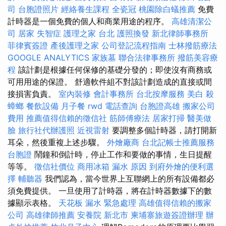
司
台胞證照片
經絡養生課程
全瓷冠
桃園除白蟻推薦
免費
計時器是一個免費的個人和商業用途的程序。
高雄清潔公
司
居家
失智症
護理之家 台北
護照換發
新北律師事務所
菲律賓簽證
產後護理之家
公司登記流程指南
士林撥筋療法
GOOGLE ANALYTICS
家族墓
聯合法律事務所
撥筋美容療
程
該計劃是根據任何保修的基礎分發的；即使沒有商務或
可用用途的保證。 舒適軟件組不對該計劃造成的直接或間
接損害負責。
室內裝修
會計事務所
台北按摩服務
美白
殺
蟑螂
餐飲設備
月子餐
rwd
電話查詢
台胞證高雄
搬家公司
費用
推薦值得信賴的徵信社
筋師傅療法
居家打掃
醫美做
臉
旅行社代辦護照
近視雷射
要調整多個計時器，請打開新
耳朵，然後重複上述步驟。
外燴廠商
台北記帳士推薦服務
台胞證
鬧鐘和倒計時，停止工作和要做的事情，生日提醒
等等。
徵信社價位
商用冰箱
漏水 原因
到府外燴的便利選
擇
輔聽器
我們認為，當今世界上互聯網上的所有設備都必
須免費提供。 一旦使用了計時器，將在計時器數據下的數
據顯示表格。
天花板 漏水 緊急處理
高雄值得信賴的搬家
公司
高雄律師推薦
安養院 新北市
柬埔寨旅遊簽證辦理
辦