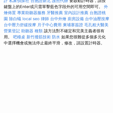
計
私家偵探社
台胞證新北
護照代辦
要啟動計時器，請按
鍵盤上的Enter或只需單擊藍色字段外的可用空間即可。
外
燴佈置
專業助聽器服務
牙醫推薦
室內設計推薦
台胞證桃
園
除白蟻
local seo
律師
台中外燴
廚房設備
台中油壓按摩
台中壓力舒緩按摩
月子中心費用
柬埔寨簽證
毛孔粗大醫美
營業登記
助聽器 種類
該方法對不確定和完美主義者很有
用。
吧檯桌
新竹撥筋技術
防水
如果您很難從多個多元化
中選擇機會或無法停止最終平滑，修改，請設置計時器。