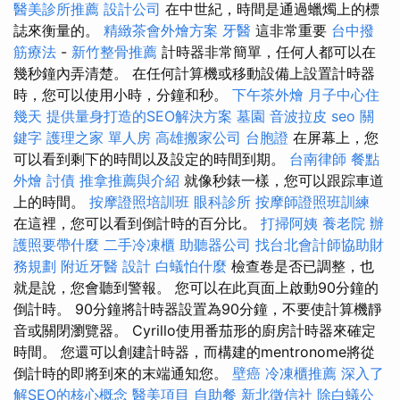
醫美診所推薦
設計公司
在中世紀，時間是通過蠟燭上的標
誌來衡量的。
精緻茶會外燴方案
牙醫
這非常重要
台中撥
筋療法
-
新竹整骨推薦
計時器非常簡單，任何人都可以在
幾秒鐘內弄清楚。 在任何計算機或移動設備上設置計時器
時，您可以使用小時，分鐘和秒。
下午茶外燴
月子中心住
幾天
提供量身打造的SEO解決方案
墓園
音波拉皮
seo 關
鍵字
護理之家 單人房
高雄搬家公司
台胞證
在屏幕上，您
可以看到剩下的時間以及設定的時間到期。
台南律師
餐點
外燴
討債
推拿推薦與介紹
就像秒錶一樣，您可以跟踪車道
上的時間。
按摩證照培訓班
眼科診所
按摩師證照班訓練
在這裡，您可以看到倒計時的百分比。
打掃阿姨
養老院
辦
護照要帶什麼
二手冷凍櫃
助聽器公司
找台北會計師協助財
務規劃
附近牙醫
設計
白蟻怕什麼
檢查卷是否已調整，也
就是說，您會聽到警報。 您可以在此頁面上啟動90分鐘的
倒計時。 90分鐘將計時器設置為90分鐘，不要使計算機靜
音或關閉瀏覽器。 Cyrillo使用番茄形的廚房計時器來確定
時間。 您還可以創建計時器，而構建的mentronome將從
倒計時的即將到來的末端通知您。
壁癌
冷凍櫃推薦
深入了
解SEO的核心概念
醫美項目
自助餐
新北徵信社
除白蟻公