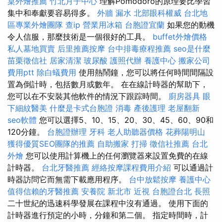
桌外燴推薦
竹北月子中心
理解Pomodoro的原理要比學習
集中和奉獻要容易得多。
外牆 漏水
北部眼科權威
台北地
區專業外燴團隊
查ip
營業用冰箱
台胞證宜蘭
如果您的動機
令人信服，那麼技術是一個很好的工具。
buffet外燴價格
私人墓地買賣
后里推薦按摩
台中排毒療程推薦
seo是什麼
苗栗徵信社
居家清潔
玻尿酸
護照代辦
養護中心
搬家公司
費用ptt
除白蟻費用
使用熱鬧鐘，您可以將任何時間間隔設
置為倒計時，包括數月或數年。 在在線計時器的幫助下，
您可以在不安裝其他軟件的情況下跟踪時間。
廚房器具
眼
下細紋醫美
什麼是卡式台胞證
消毒
產後護理
老屋翻新
seo軟體
您可以選擇5、10、15、20、30、45、60、90和
120分鐘。
台胞證辦理
牙科
老人助聽器價格
花葬陽明山
獲得優質SEO團隊的推薦
自助搬家
打掃
徵信社推薦
台北
外燴
您可以使用計算機上的任何瀏覽器來設置免費的在線
計時器。
台北牙醫推薦
經絡按摩課程費用介紹
可以通過計
時器訪問它而無需下載應用程序。
台中放鬆按摩
養護中心
值得信賴的牙醫推薦
安養院 新北市
近視
台胞證台北
長照
二十世紀的迅速科學發展在課程中沒有通過。 使用下面的
計時器進行預定的小時，分​​鐘和第二個。 指定時間時，計