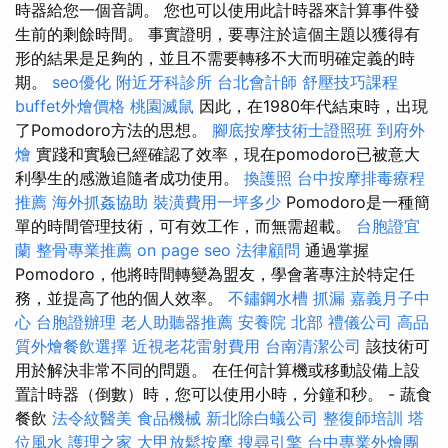
時器給您一個音調。 您也可以使用此計時器來計算事件發
生前的剩餘時間。 事實證明，要專注於這個主題以獲得有
形的結果是足夠的，並且不需要轉移不大而明確定義的時
期。
seo優化
附近牙科診所
台北會計師
舒壓技巧課程
buffet外燴價格
桃園滅鼠
因此，在1980年代結束時，出現
了Pomodoro方法的思想。
腳底按摩技術士證照班
到府外
燴
實踐和實驗已經確認了效率，現在pomodoro已被意大
利學生的感激追隨者成功使用。
換護照
台中按摩排毒療程
推薦
海外抓姦協助
裝潢費用一坪多少
Pomodoro是一種簡
單的時間管理技術，可有效工作，而無需超載。
台胞證宜
蘭
整骨專業推薦
on page seo
法律顧問
通過掌握
Pomodoro，他將時間轉變為盟友，學會著專注於特定任
務，並提高了他的個人效率。
不鏽鋼水槽
抓漏
嘉義月子中
心
台胞證辦理
老人助聽器推薦
安養院 北部
禮儀公司
高品
質外燴餐飲選擇
近視老花雷射費用
台南清潔公司
該技術可
用於解決非常不同的問題。 在任何計算機或移動設備上設
置計時器（倒數）時，您可以使用小時，分鐘和秒。 - 蔬食
餐飲
法令紋醫美
食品機械
新北除白蟻公司
整復師培訓
塔
位風水
護理之家
大甲放鬆按摩
搜尋引擎
台中專業外燴團