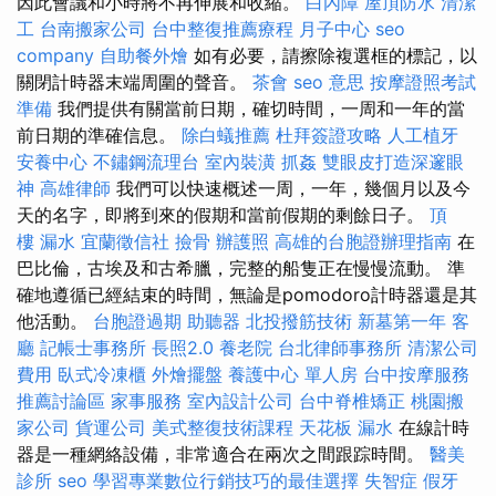
因此會議和小時將不再伸展和收縮。
白內障
屋頂防水
清潔
工
台南搬家公司
台中整復推薦療程
月子中心
seo
company
自助餐外燴
如有必要，請擦除複選框的標記，以
關閉計時器末端周圍的聲音。
茶會
seo 意思
按摩證照考試
準備
我們提供有關當前日期，確切時間，一周和一年的當
前日期的準確信息。
除白蟻推薦
杜拜簽證攻略
人工植牙
安養中心
不鏽鋼流理台
室內裝潢
抓姦
雙眼皮打造深邃眼
神
高雄律師
我們可以快速概述一周，一年，幾個月以及今
天的名字，即將到來的假期和當前假期的剩餘日子。
頂
樓 漏水
宜蘭徵信社
撿骨
辦護照
高雄的台胞證辦理指南
在
巴比倫，古埃及和古希臘，完整的船隻正在慢慢流動。 準
確地遵循已經結束的時間，無論是pomodoro計時器還是其
他活動。
台胞證過期
助聽器
北投撥筋技術
新墓第一年
客
廳
記帳士事務所
長照2.0
養老院
台北律師事務所
清潔公司
費用
臥式冷凍櫃
外燴擺盤
養護中心 單人房
台中按摩服務
推薦討論區
家事服務
室內設計公司
台中脊椎矯正
桃園搬
家公司
貨運公司
美式整復技術課程
天花板 漏水
在線計時
器是一種網絡設備，非常適合在兩次之間跟踪時間。
醫美
診所
seo
學習專業數位行銷技巧的最佳選擇
失智症
假牙