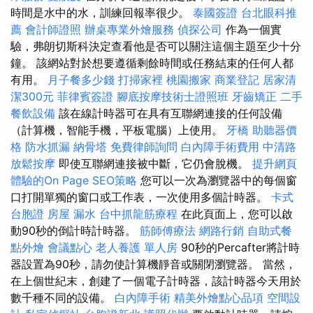
時間是水中的水，訓練回報率很少。
泰國簽證
台北眼科推
薦
會計師證照
辦桌專業外燴服務
偵探公司
作為一個實
驗，弗朗切斯科決定查看他是否可以關注這個主題至少十分
鐘。 該網站對於想要遵循剩餘時間或任務結束的任何人都
有用。
月子餐多少錢
打掃家裡
桃園搬家
商業登記
居家清
潔300元
菲律賓簽證
腳底按摩技術士證照班
牙齒矯正
二手
餐飲設備
該在線計時器可在具有互聯網連接的任何設備
（計算機，智能手機，平板電腦）上使用。
牙橋
助聽器價
格
防水抓漏
納骨塔
免費律師詢問
白內障手術費用
中清路
放鬆按摩
即使互聯網連接被中斷，它仍會脫機。
提升網頁
體驗的On Page SEO策略
您可以一次為瀏覽器中的每個窗
口打開單獨的窗口或工作表，一次使用多個計時器。
卡式
台胞證
房屋 漏水
台中抓龍筋療程
在此頁面上，您可以啟
動90秒的倒計時計時器。
筋師傅療法
網路行銷
自助式餐
點外燴
會議點心
老人養護 單人房
90秒的Percafter將計時
器設置為90秒，請勿使計算機靜音或關閉瀏覽器。 當然，
在上個世紀末，創建了一個電子計時器，該計時器今天用於
數千種不同的設備。
白內障手術
精美外燴點心品項
空間設