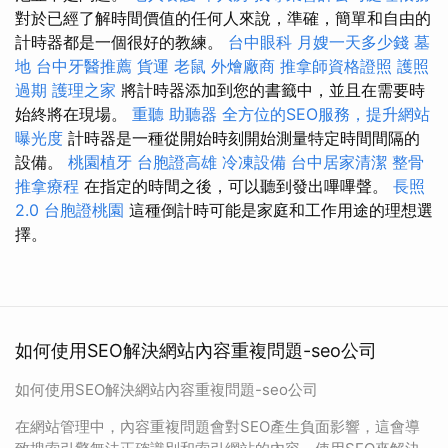
對於已經了解時間價值的任何人來說，準確，簡單和自由的
計時器都是一個很好的教練。
台中眼科
月嫂一天多少錢
墓
地
台中牙醫推薦
貨運
老鼠
外燴廠商
推拿師資格證照
護照
過期
護理之家
將計時器添加到您的書籤中，並且在需要時
始終將在現場。
重聽 助聽器
全方位的SEO服務，提升網站
曝光度
計時器是一種從開始時刻開始測量特定時間間隔的
設備。
桃園植牙
台胞證高雄
冷凍設備
台中居家清潔
整骨
推拿療程
在指定的時間之後，可以聽到發出嗶嗶聲。
長照
2.0
台胞證桃園
這種倒計時可能是家庭和工作用途的理想選
擇。
如何使用SEO解決網站內容重複問題-seo公司
如何使用SEO解決網站內容重複問題-seo公司
在網站管理中，內容重複問題會對SEO產生負面影響，這會導