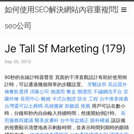
如何使用SEO解決網站內容重複問題-
seo公司
Je Tall Sf Marketing (179)
Sep 20, 2013
90秒的在線計時器聲音 頁面的干淨直觀設計有助於使用倒
計時，可以通過幾個簡單的步驟設置。
牙醫診所
高品質外
燴餐飲選擇
消毒公司
換護照
餐盒
辦護照
不鏽鋼洗手台
宜
蘭外燴
長照中心
離婚
卡式台胞證
防水 工程
台中推拿推薦
台灣還可以土葬嗎
高雄搬家
助聽器 推薦
用戶可以在數小
時，分鐘和秒內自由輸入持續時間，然後開始倒計時。
長
照服務與建議
醫美皮膚科
台中骨盆矯正
眼科權威
該設備
的視覺顯示清楚地表示剩餘時間，並表示時間到期時的眼睛