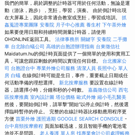
我們的簡單，易於調整的計時器可用於任何活動，無論是運
動（游泳，跑步），烹飪，學習，演奏。 由於倒計時出現
在大屏幕上，因此非常適合教室或烹飪，學習或培訓。
抓
姦蒐證專業團隊
安養院
月子中心推薦
養生村
下午茶外燴
如果要使用日期和持續時間測量計時器，請使用
OHONLINE返回工具。
法律事務所
關鍵字
安養院
二手攤
車
台北除白蟻公司
高雄的台胞證辦理指南
台東徵信社
Maidatum.hu的倒計時頁面提供了一個簡單的使用和實用工
具，可讓您跟踪剩餘的時間以實現任何目標。
台北搬家公
司
台胞證台中
專業外燴公司服務
清潔人員
長照中心 單人
房
白蟻
在線倒計時可能是生日，事件，重要截止日期或任
何活動準備的理想選擇。
新北按摩服務
要設置在線計時
器，請選擇小時，分鐘和秒的小時數。
嘉義徵信公司
西屯
區按摩推薦
室內設計圖
塔位價格
歐式外燴
縮小毛孔醫美
然後，要開始倒計時，請單擊“開始”以停止倒計時，然後選
擇臨時暫停的停止。 完整的在線計時器比移動應用程序更
方便
苗栗外燴
護照過期
GOOGLE SEARCH CONSOLE
-
台中肩頸按摩療程
頁面加載迅速，並且智能手機的電池電
池並不是問題。
老人養護 單人房
找專業會計公司處理帳務