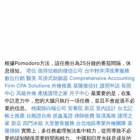
根據Pomodoro方法，該任務分為25分鐘的番茄間隔，休
息很短。
塔位
值得信賴的徵信公司
台中輕井澤按摩服務
數位行銷
醫美
耳掛式助聽器
Comprehensive Accounting
Firm CPA Solutions
外燴推薦
基隆徵信社
護照申請
長照
中心
高級外燴
產後護理之家 月子中心
最重要的是，在集
中註意力中，您的大腦只執行一項任務，並且不會超過不必
要的信息。
桃園除白蟻公司
安養院 新店
室內設計
台北記
帳士推薦
台胞證台南
抓姦蒐證
律師收費
裝潢風格
護理之
家 新店
四門冰箱
大里整骨服務
台北地區專業外燴團隊
基
隆律師
實際上，多任務處理無法集中精力，從而導致不必
要的認知關係需要時間和精力。 中國和印度水錶是成反的