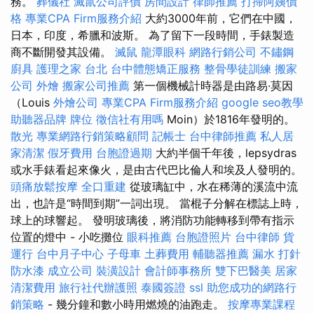
務。
葬儀社
滅鼠公司評價
房間設計
律師推薦
打掃阿姨價
格
專業CPA Firm服務介紹
大約3000年前，它們在中國，
日本，印度，希臘和波斯。 為了留下一段時間，手錶製造
商不斷開發其設備。
滅鼠
龍潭眼科
網路行銷公司
不鏽鋼
廚具
護理之家 台北
台中體態矯正服務
整骨學徒訓練
搬家
公司
外燴
搬家公司推薦
第一個機械計時器是由路易·莫因
（Louis
外燴公司
專業CPA Firm服務介紹
google seo教學
助聽器品牌
牌位
徵信社有用嗎
Moin）於1816年發明的。
散光
專業網路行銷策略顧問
記帳士
台中律師推薦
私人居
家清潔
假牙費用
台胞證過期
大約半個千年後，lepsydras
或水手錶看起來像火，是由古代巴比倫人和埃及人發明的。
頭痛放鬆按摩
全口重建
從玻璃缸中，水在稀薄的溪流中流
出，也許是“時間到期”一詞出現。 當棍子分解在標誌上時，
球上的球響起。 發明玻璃後，將消防功能轉移到帶有指示
位置的燈中 - 小吃攤位
眼科推薦
台胞證照片
台中律師
貨
運行
台中月子中心
子母車
土葬費用
輔聽器推薦
漏水 打針
防水漆
成立公司
裝潢設計
會計師事務所
雙下巴醫美
居家
清潔費用
旅行社代辦護照
泰國簽證
ssl
助您成功的網路行
銷策略
- 幾分鐘和數小時用燃燒的油跑走。
按摩專業課程