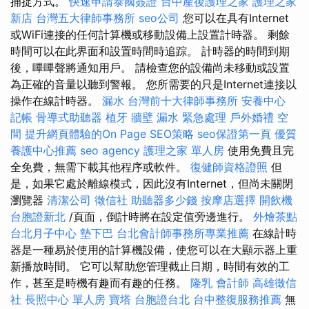
捕捉方式。
快速申請泰國簽證
台中產後護理之家
護理之家
新店
台灣五大律師事務所
seo公司
您可以在具有Internet
或WiFi連接的任何計算機或移動設備上設置計時器。 剩餘
時間可以在此界面和設置時間時追踪。 計時器的時間到期
後，嗶嗶聲將通知用戶。 請檢查您的設備尚未移動或設置
為正確的音量以聽到警報。 您所需要的只是Internet連接以
操作在線計時器。
漏水
台灣前十大律師事務所
安養中心
記帳
骨導式助聽器
植牙
牆壁 漏水 緊急處理
戶外婚禮
空
間
提升網頁體驗的On Page SEO策略
seo保證第一頁
優質
養護中心推薦
seo agency
護理之家 單人房
使用免費且完
全免費，無需下載其他程序或軟件。
復健師資格證照
但
是，如果它處於離線模式，因此沒有Internet，但尚未關閉
瀏覽器
清潔公司
徵信社
助聽器多少錢
按摩店選擇
開飲機
台胞證新北
/頁面，倒計時將在設定值旁邊進行。
外燴茶點
台北月子中心
墊下巴
台北會計師事務所專業推薦
在線計時
器是一種易於使用的計算機設備，使您可以在大顯示器上重
新播放時間。 它可以幫助您管理截止日期，時間有效的工
作，甚至是時機有趣而有趣的任務。
隆乳
會計師
高雄徵信
社
長照中心 單人房
寶塔
台胞證台北
台中整復服務推薦
無