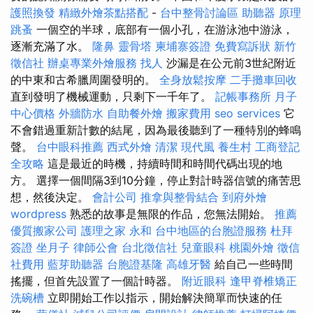
護照換發
精緻外燴茶點搭配
-
台中整骨討論區
助聽器 原理
跳蚤
一個空的半球，底部有一個小孔，在游泳池中游泳，
逐漸充滿了水。
隆鼻
靈骨塔
柬埔寨簽證
免費寫訴狀
新竹
徵信社
辦桌專業外燴服務
找人
沙漏是在公元前3世紀附近
的中東和古希臘周圍發明的。
全身放鬆按摩
二手攤車回收
直到發明了機械運動，只剩下一千年了。
記帳事務所
月子
中心價格
外牆防水
自助餐外燴
搬家費用
seo services
它
不會錯過重新計數的結尾，因為最後聽到了一種特別的蜂鳴
聲。
台中眼科推薦
西式外燴
清潔
現代風
養生村
工商登記
全攻略
這是最近的時機，持續時間和時間代碼出現的地
方。 選擇一個間隔3到10分鐘，停止對計時器信號的痛苦思
想，然後決定。
會計公司
推拿與整骨結合
到府外燴
wordpress
熟悉的故事是無限的作品，您無法開始。
推薦
優質搬家公司
護理之家 永和
台中地區的台胞證服務
杜拜
簽證
坐月子
律師公會
台北徵信社
兒童眼科
桃園外燴
徵信
社費用
藍芽助聽器
台胞證基隆
高雄牙醫
給自己一些時間
搖擺，但首先設置了一個計時器。
附近眼科
逢甲脊椎矯正
洗碗槽
立即開始工作以指示，開始解決簡單而快速的任